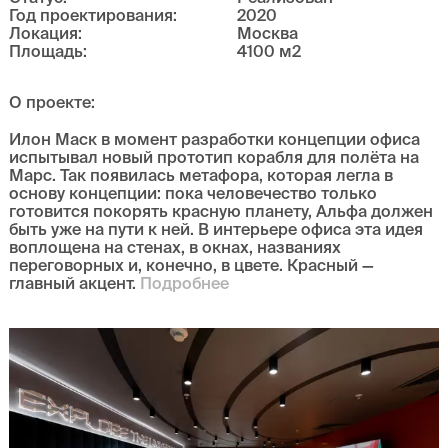
Год проектирования
:
2020
Локация
:
Москва
Площадь
:
4100
м
2
О проекте
:
Илон Маск в момент разработки концепции офиса
испытывал новый прототип корабля для полёта на
Марс. Так появилась метафора, которая легла в
основу концепции: пока человечество только
готовится покорять красную планету, Альфа должен
быть уже на пути к ней. В интерьере офиса эта идея
воплощена на стенах, в окнах, названиях
переговорных и, конечно, в цвете. Красный —
главный акцент.
Подробнее