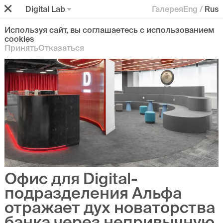
Digital Lab
Галерея
Eng
/
Rus
Используя сайт, вы соглашаетесь с использованием
cookies
Принять
Отказаться
Офис для Digital-
подразделения Альфа
отражает дух новаторства
банка
через непривычную