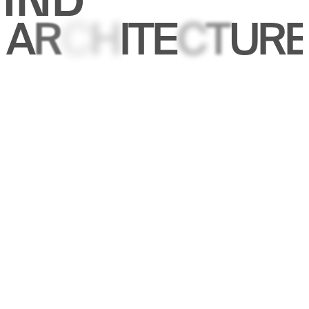
A
I
T
E
R
E