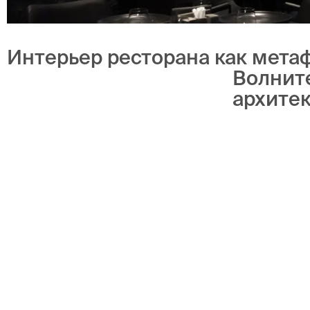
Интерьер ресторана как метаф
Волнит
архите