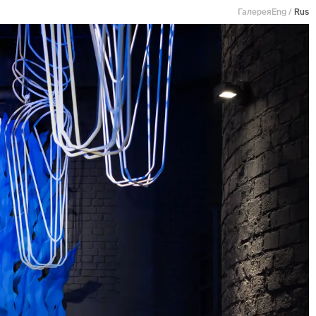
Галерея
Eng
/
Rus