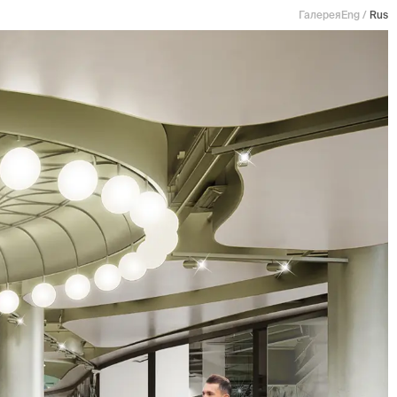
Галерея
Eng
/
Rus